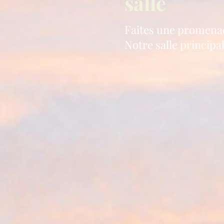
salle
Faites une promenade
Notre salle princip