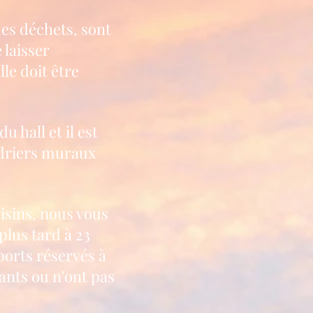
des déchets, sont
 laisser
le doit être
 hall et il est
endriers muraux
isins, nous vous
lus tard à 23
ports réservés à
yants ou n'ont pas