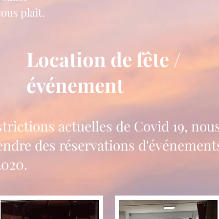
ous plait.
Location de fête /
événement
trictions actuelles de Covid 19, nou
ndre des réservations d'événements
2020.