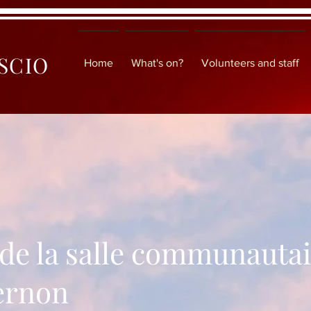
 SCIO
Home
What's on?
Volunteers and staff
 de la salle communautai
ernon