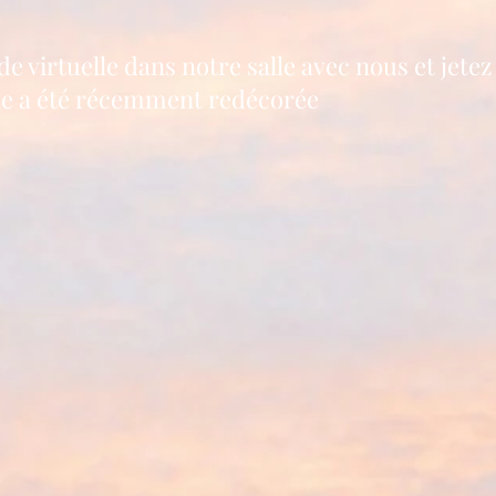
 virtuelle dans notre salle avec nous et jetez
ale a été récemment redécorée