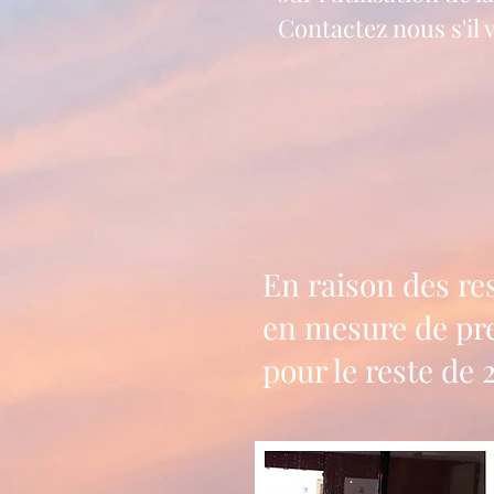
Contactez nous s'il v
En raison des res
en mesure de pre
pour le reste de 