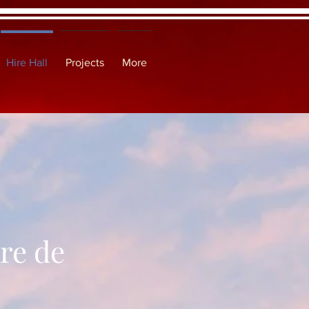
Hire Hall
Projects
More
re de